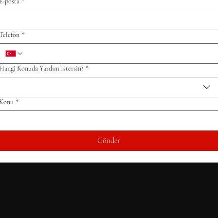
E-posta
*
Telefon
*
Hangi Konuda Yardım İstersin?
*
Konu
*
Gönder