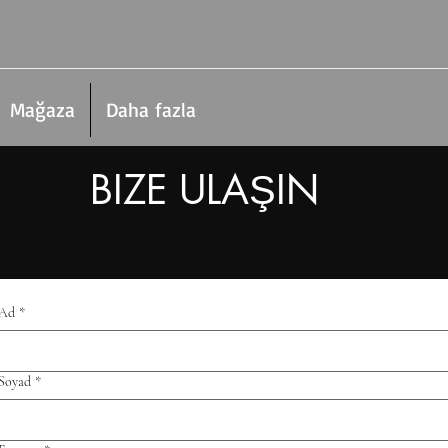
Mağaza
Daha fazla
BIZE ULAŞIN
Ad
*
Soyad
*