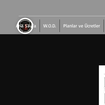
Ana Sayfa
W.O.D.
Planlar ve Ücretler