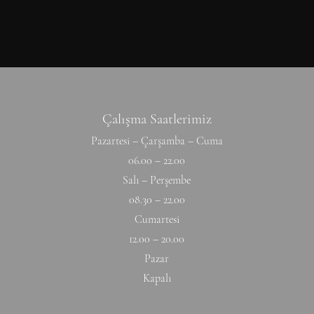
Çalışma Saatlerimiz
Pazartesi – Çarşamba – Cuma
06.00 – 22.00
Salı – Perşembe
08.30 – 22.00
Cumartesi
12.00 – 20.00
Pazar
Kapalı