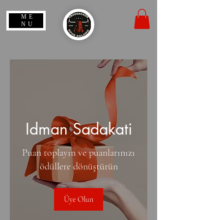
ME
NU
Idman Sadakati
Puan toplayın ve puanlarınızı
ödüllere dönüştürün
Üye Olun