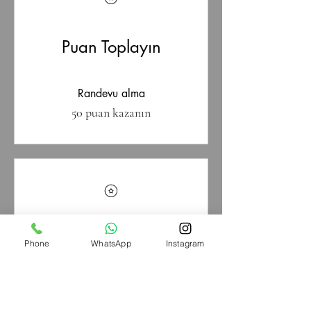
Puan Toplayın
Randevu alma
50 puan kazanın
Ödüller Kazanın
Phone
WhatsApp
Instagram
Randevu Al,İndirimi Kap!
1.500 Puan = %15 indirim