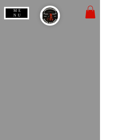
ME
NU