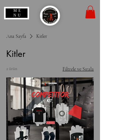
ME
NU
Ana Sayfa
Kitler
Kitler
2 ürün
Filtrele ve Sırala