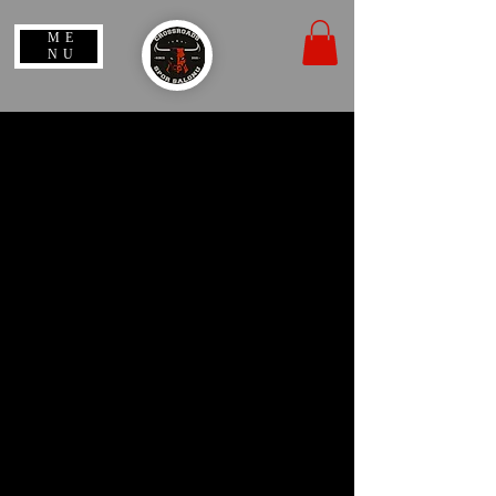
ME
NU