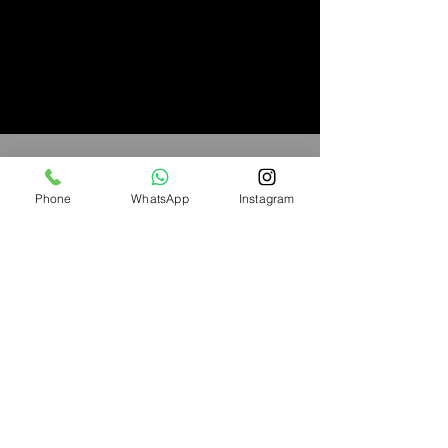
Çalışma Saatlerimiz
Pazartesi – Çarşamba – Cuma
Phone
WhatsApp
Instagram
06.00 – 22.00
Salı – Perşembe
08.30 – 22.00
Cumartesi
12.00 – 20.00
Pazar
Kapalı
05441902238