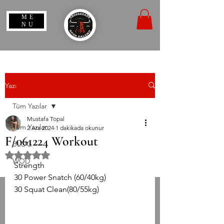
ME
NU
Yazı
Tüm Yazılar
Mustafa Topal
Tüm Yazılar
2 Ara 2024
1 dakikada okunur
F/061224 Workout
BLOG
5 üzerinden NaN yıldız
WOD
Strength
30 Power Snatch (60/40kg)
30 Squat Clean(80/55kg)