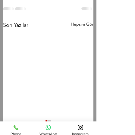
Hepsini Gör
Son Yazılar
TH/060826 Workout
W/050826 Workout
Phone
WhatsApp
Instagram