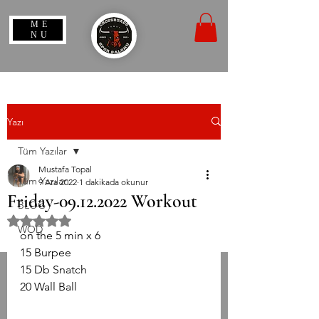
ME
NU
Yazı
Tüm Yazılar
Mustafa Topal
Tüm Yazılar
9 Ara 2022
1 dakikada okunur
Friday-09.12.2022 Workout
BLOG
5 üzerinden NaN yıldız
WOD
on the 5 min x 6
15 Burpee
15 Db Snatch
20 Wall Ball