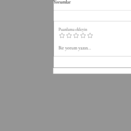
Yorumlar
Conditioning EMOM 36' Minute
1: 6 Thrusters 42.5/30 kg Minute 2:
8 Pull-Ups Minute 3: 10 Burpee
Puanlama ekleyin
Minute 4: 12 Sit Ups Minute 5: 50
Double Unders Minute 6: Rest
Bir yorum yazın...