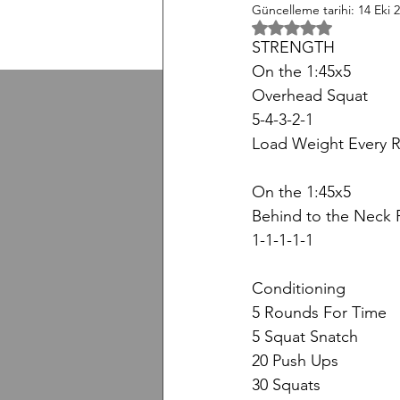
Güncelleme tarihi:
14 Eki 
5 üzerinden NaN yıl
STRENGTH
On the 1:45x5
Overhead Squat
5-4-3-2-1
Load Weight Every 
On the 1:45x5
Behind to the Neck 
1-1-1-1-1
Conditioning
5 Rounds For Time
5 Squat Snatch
20 Push Ups
30 Squats