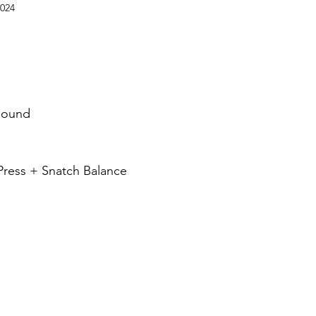
2024
dız
Round
Press + Snatch Balance