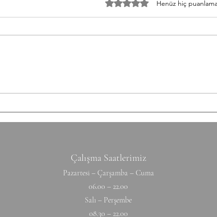
5 üzerinden 0 yıldız
Henüz hiç puanlama
Strength Bench Press 5-5-5-5-5
Stren
Build to a heavy set of 5 After
3-3-3
each set: 10-12 Ring Rows
Round
Conditioning AMRAP 12' 6 Chest
Shutt
to Bar 12 DB Snatch 40 Double
50/35
Unders Accessory
cm Ti
Hyperextension (W) 10-10-10-10-1
Hang
Çalışma Saatlerimiz
Pazartesi – Çarşamba – Cuma
06.00 – 22.00
Salı – Perşembe
08.30 – 22.00