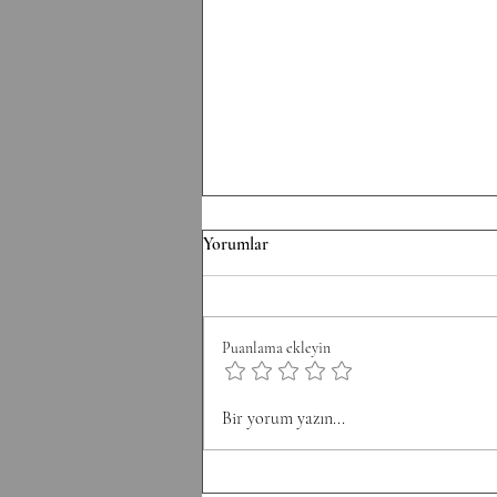
F/070826 Workout
Yorumlar
Conditioning EMOM 36' Minute
1: 6 Thrusters 42.5/30 kg Minute 2:
8 Pull-Ups Minute 3: 10 Burpee
Puanlama ekleyin
Minute 4: 12 Sit Ups Minute 5: 50
Double Unders Minute 6: Rest
Bir yorum yazın...