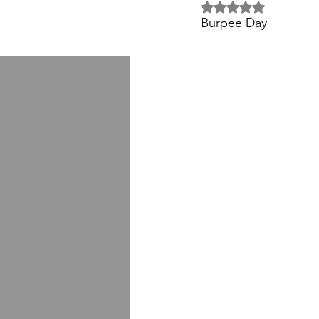
5 üzerinden NaN yıl
Burpee Day