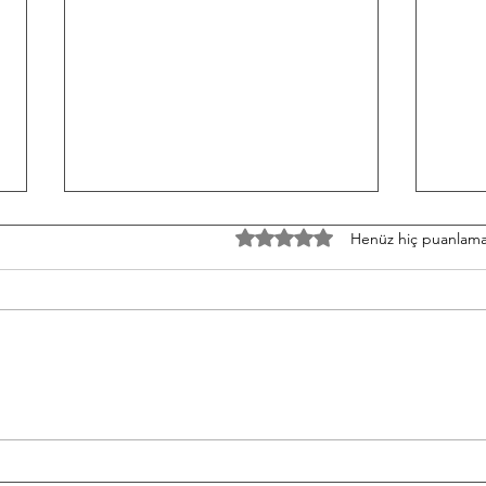
TH/060826 Workout
W/05
5 üzerinden 0 yıldız
Henüz hiç puanlama
Strength Bench Press 5-5-5-5-5
Stren
Build to a heavy set of 5 After
3-3-3
each set: 10-12 Ring Rows
Round
Conditioning AMRAP 12' 6 Chest
Shutt
to Bar 12 DB Snatch 40 Double
50/35
Unders Accessory
cm Ti
Hyperextension (W) 10-10-10-10-1
Hang