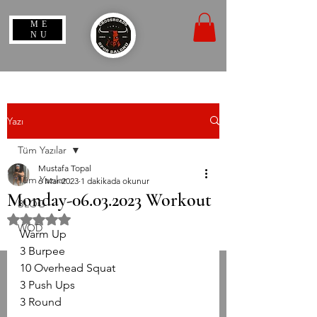
ME
NU
Yazı
Tüm Yazılar
Mustafa Topal
Tüm Yazılar
6 Mar 2023
1 dakikada okunur
Monday-06.03.2023 Workout
BLOG
5 üzerinden NaN yıldız
WOD
Warm Up
3 Burpee
10 Overhead Squat
3 Push Ups
3 Round