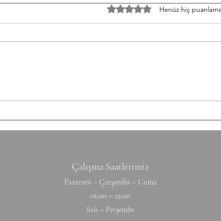
TH/060826 Workout
W/05
5 üzerinden 0 yıldız
Henüz hiç puanlama
Strength Bench Press 5-5-5-5-5
Stren
Build to a heavy set of 5 After
3-3-3
each set: 10-12 Ring Rows
Round
Conditioning AMRAP 12' 6 Chest
Shutt
to Bar 12 DB Snatch 40 Double
50/35
Unders Accessory
cm Ti
Hyperextension (W) 10-10-10-10-1
Hang
Çalışma Saatlerimiz
Pazartesi – Çarşamba – Cuma
06.00 – 22.00
Salı – Perşembe