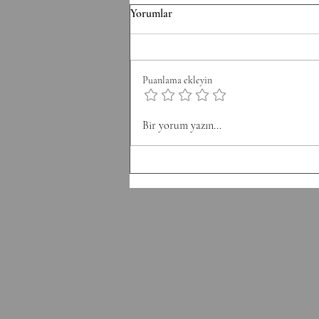
F/070826 Workout
Yorumlar
Conditioning EMOM 36' Minute
1: 6 Thrusters 42.5/30 kg Minute 2:
8 Pull-Ups Minute 3: 10 Burpee
Puanlama ekleyin
Minute 4: 12 Sit Ups Minute 5: 50
Double Unders Minute 6: Rest
Bir yorum yazın...