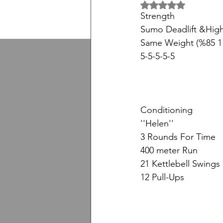
5 üzerinden NaN yıl
Strength
Sumo Deadlift &High
Same Weight (%85 1
5-5-5-5-5
Conditioning
''Helen''
3 Rounds For Time
400 meter Run
21 Kettlebell Swings 
12 Pull-Ups