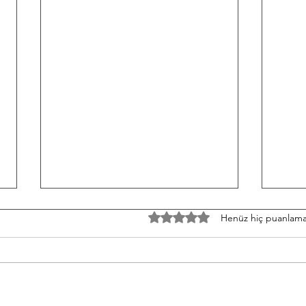
F/070826 Workout
TH/0
5 üzerinden 0 yıldız
Henüz hiç puanlama
Conditioning EMOM 36' Minute
Stren
1: 6 Thrusters 42.5/30 kg Minute 2:
Build
8 Pull-Ups Minute 3: 10 Burpee
each 
Minute 4: 12 Sit Ups Minute 5: 50
Condi
Double Unders Minute 6: Rest
to Ba