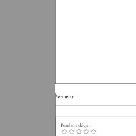
TU/110826 Workout
Yorumlar
MetCon EMOM x 24 1st: 12 Wall
Balls 2nd: 6 Toes-to-Bar + 3
Chest-to-Bar 3rd: 6 Burpee Box
Puanlama ekleyin
Jump Overs 4th: 6 Power Clean 6
Rounds total. Rest 4 Min