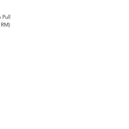
dız
 Pull
 RM)