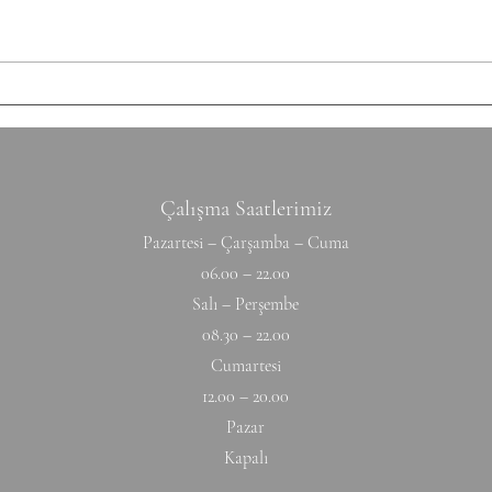
Under
Çalışma Saatlerimiz
Pazartesi – Çarşamba – Cuma
06.00 – 22.00
Salı – Perşembe
08.30 – 22.00
Cumartesi
12.00 – 20.00
Pazar
Kapalı