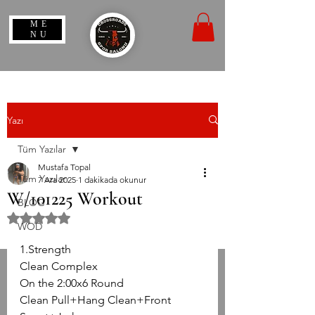
ME
NU
Yazı
Tüm Yazılar
Mustafa Topal
Tüm Yazılar
7 Ara 2025
1 dakikada okunur
W/101225 Workout
BLOG
5 üzerinden NaN yıldız
WOD
1.Strength
Clean Complex
On the 2:00x6 Round
Clean Pull+Hang Clean+Front 