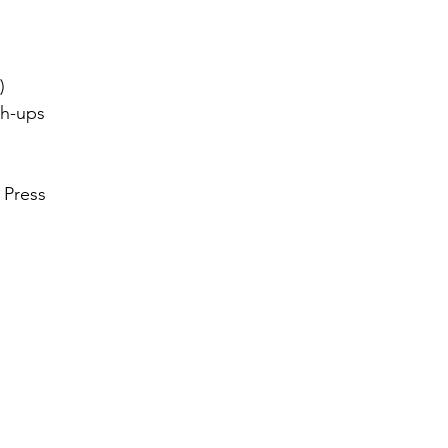
dız
)
sh-ups
 Press