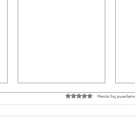
TH/060826 Workout
W/05
5 üzerinden 0 yıldız
Henüz hiç puanlama
Strength Bench Press 5-5-5-5-5
Stren
Build to a heavy set of 5 After
3-3-3
each set: 10-12 Ring Rows
Round
Conditioning AMRAP 12' 6 Chest
Shutt
to Bar 12 DB Snatch 40 Double
50/35