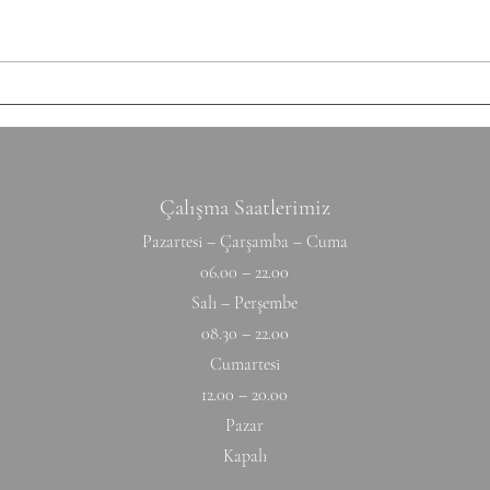
Unders Accessory
cm Ti
Hyperextension (W) 10-10-10-10-1
Hang
Çalışma Saatlerimiz
Pazartesi – Çarşamba – Cuma
06.00 – 22.00
Salı – Perşembe
08.30 – 22.00
Cumartesi
12.00 – 20.00
Pazar
Kapalı