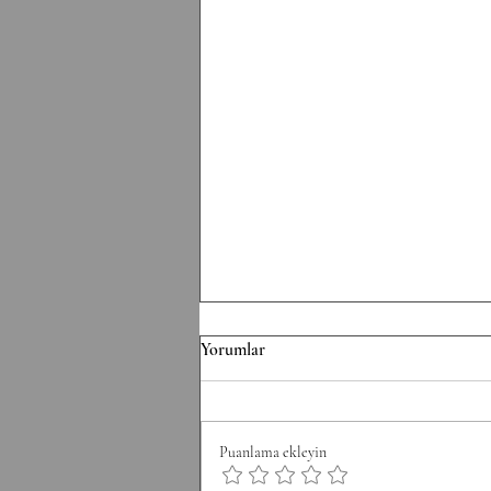
F/070826 Workout
Yorumlar
Conditioning EMOM 36' Minute
1: 6 Thrusters 42.5/30 kg Minute 2:
8 Pull-Ups Minute 3: 10 Burpee
Puanlama ekleyin
Minute 4: 12 Sit Ups Minute 5: 50
Double Unders Minute 6: Rest