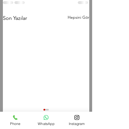
Hepsini Gör
Son Yazılar
TH/060826 Workout
W/050826 Workout
Phone
WhatsApp
Instagram
Strength Bench Press 5-5-
Strength Paused Ba