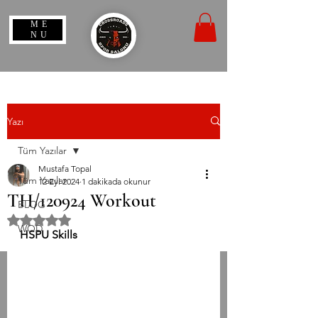
ME
NU
Yazı
Tüm Yazılar
Mustafa Topal
Tüm Yazılar
12 Eyl 2024
1 dakikada okunur
TH/120924 Workout
BLOG
5 üzerinden NaN yıldız
WOD
HSPU Skills