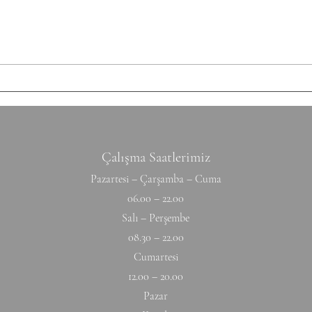
Conditioning AMRAP 12' 6 Chest
Shutt
to Bar 12 DB Snatch 40 Double
50/35
Unders Accessory
cm Ti
Hyperextension (W) 10-10-10-10-1
Hang
Çalışma Saatlerimiz
Pazartesi – Çarşamba – Cuma
06.00 – 22.00
Salı – Perşembe
08.30 – 22.00
Cumartesi
12.00 – 20.00
Pazar