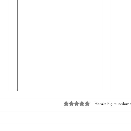
TH/060826 Workout
W/05
5 üzerinden 0 yıldız
Henüz hiç puanlama
Strength Bench Press 5-5-5-5-5
Stren
Build to a heavy set of 5 After
3-3-3
each set: 10-12 Ring Rows
Round