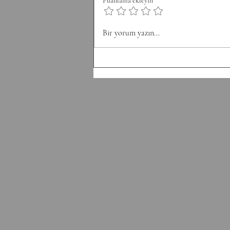
Puanlama ekleyin
Minute 4: 12 Sit Ups Minute 5: 50
Double Unders Minute 6: Rest
Bir yorum yazın...