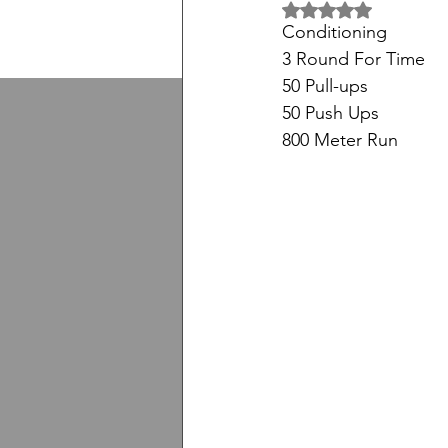
5 üzerinden NaN yıl
Conditioning
3 Round For Time
50 Pull-ups
50 Push Ups
800 Meter Run