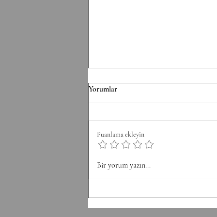
TH/060826 Workout
Yorumlar
Strength Bench Press 5-5-5-5-5
Build to a heavy set of 5 After
each set: 10-12 Ring Rows
Puanlama ekleyin
Conditioning AMRAP 12' 6 Chest
to Bar 12 DB Snatch 40 Double
Unders Accessory
Bir yorum yazın...
Hyperextension (W) 10-10-10-10-1