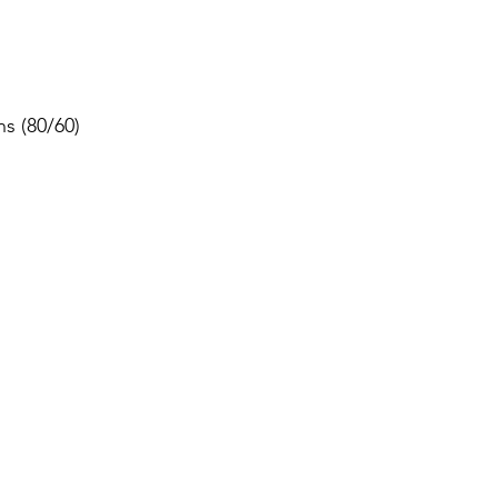
dız
s (80/60)