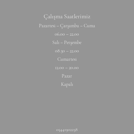
Çalışma Saatlerimiz
Pazartesi – Çarşamba – Cuma
06.00 – 22.00
Salı – Perşembe
08.30 – 22.00
Cumartesi
12.00 – 20.00
Pazar
Kapalı
05441902238