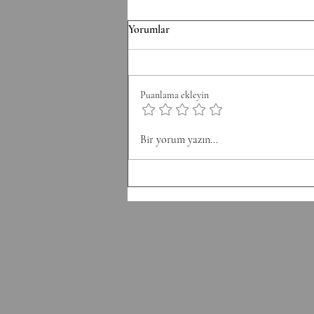
F/070826 Workout
Yorumlar
Conditioning EMOM 36' Minute
1: 6 Thrusters 42.5/30 kg Minute 2:
8 Pull-Ups Minute 3: 10 Burpee
Puanlama ekleyin
Minute 4: 12 Sit Ups Minute 5: 50
Double Unders Minute 6: Rest
Bir yorum yazın...