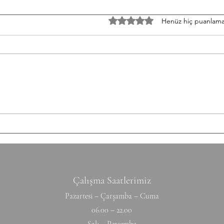
TH/060826 Workout
W/05
5 üzerinden 0 yıldız
Henüz hiç puanlama
Strength Bench Press 5-5-5-5-5
Stren
Build to a heavy set of 5 After
3-3-3
each set: 10-12 Ring Rows
Round
Conditioning AMRAP 12' 6 Chest
Shutt
to Bar 12 DB Snatch 40 Double
50/35
Unders Accessory
cm Ti
Hyperextension (W) 10-10-10-10-1
Hang
Çalışma Saatlerimiz
Pazartesi – Çarşamba – Cuma
06.00 – 22.00