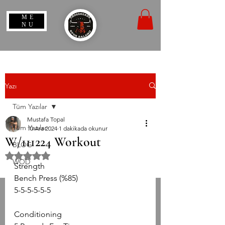
ME
NU
Yazı
Tüm Yazılar
Mustafa Topal
Tüm Yazılar
10 Ara 2024
1 dakikada okunur
W/111224 Workout
BLOG
5 üzerinden NaN yıldız
WOD
Strength
Bench Press (%85)
5-5-5-5-5-5
Conditioning