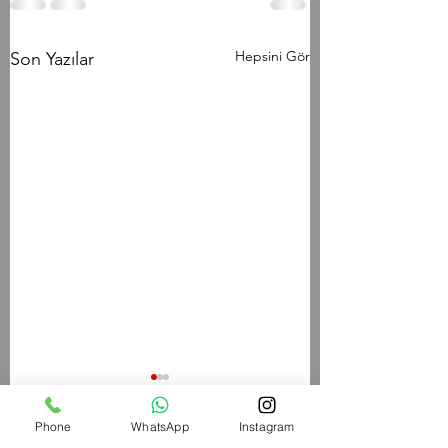
Hepsini Gör
Son Yazılar
TH/060826 Workout
W/050826 Workout
Phone
WhatsApp
Instagram
Strength Bench Press 5-5-
Strength Paused Ba